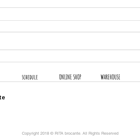
8月
2026.8.4 新着商品4点UP
schedule
ONLINE SHOP
WAREHOUSE
te
Copyright 2018 ©
RITA brocante. All Rights Reserved