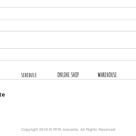
8月
2026.8.4 新着商品4点UP
schedule
ONLINE SHOP
WAREHOUSE
te
Copyright 2018 ©
RITA brocante. All Rights Reserved