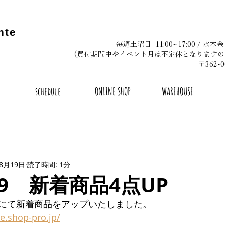
nte
毎週土曜日 11:00~17:00 / 水木
(買付期間中やイベント月は不定休となりますの
〒362
schedule
ONLINE SHOP
WAREHOUSE
年8月19日
読了時間: 1分
8.19 新着商品4点UP
にて新着商品をアップいたしました。
te.shop-pro.jp/