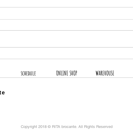
8月
2026.8.4 新着商品4点UP
schedule
ONLINE SHOP
WAREHOUSE
te
Copyright 2018 ©
RITA brocante. All Rights Reserved