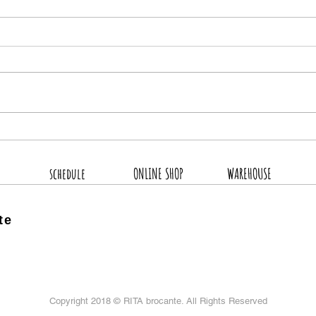
2026.8.5 新着商品4点UP
202
schedule
ONLINE SHOP
WAREHOUSE
te
Copyright 2018 ©
RITA brocante. All Rights Reserved