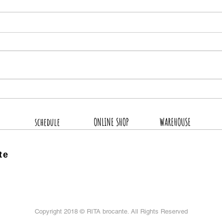
8月
2026.8.4 新着商品4点UP
schedule
ONLINE SHOP
WAREHOUSE
te
Copyright 2018 ©
RITA brocante. All Rights Reserved