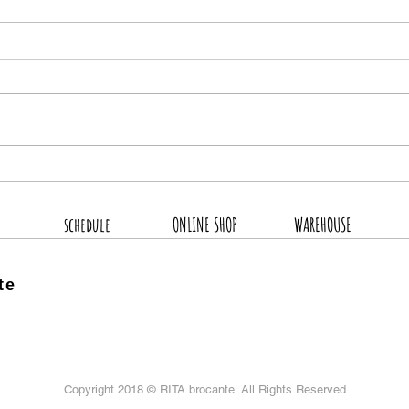
8月
2026.8.4 新着商品4点UP
schedule
ONLINE SHOP
WAREHOUSE
te
Copyright 2018 ©
RITA brocante. All Rights Reserved