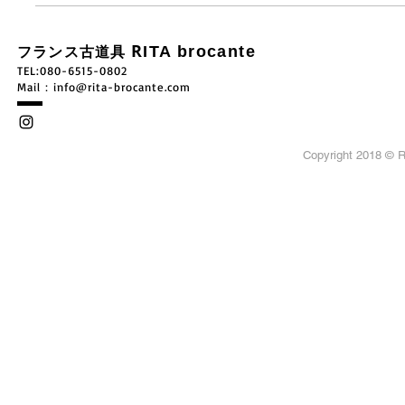
R
ITA brocante
フランス古道具
TEL:080-6515-0802
​Mail：
info@rita-brocante.com
Copyright 2018 ©
R