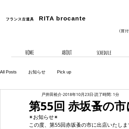
RITA
brocante
フランス古道具
(買
HOME
ABOUT
schedule
All Posts
お知らせ
Pick up
戸井田裕介
2018年10月23日
読了時間: 1分
第55回 赤坂蚤の
✴︎お知らせ✴︎
この度、第55回赤坂蚤の市に出店いたしま