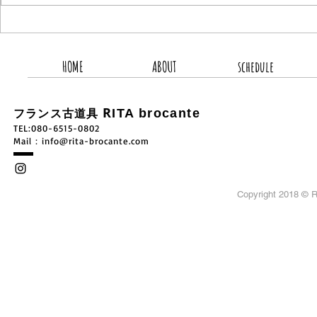
2026.8.5 新着商品4点UP
2026.8.
HOME
ABOUT
schedule
R
ITA brocante
フランス古道具
TEL:080-6515-0802
​Mail：
info@rita-brocante.com
Copyright 2018 ©
R